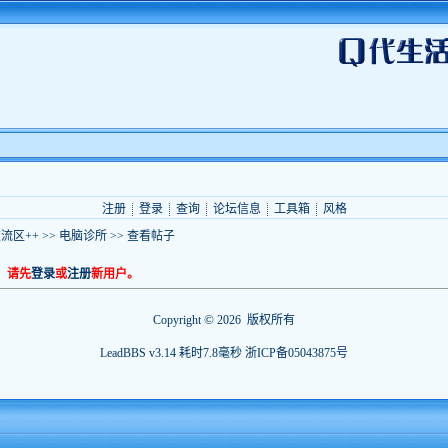
注册
登录
查询
论坛信息
工具箱
风格
流区++
>>
电脑诊所
>> 查看帖子
，请先
登录
或
注册
新用户。
©
Copyright
2026 版权所有
LeadBBS v3.14
耗时7.8毫秒
浙ICP备05043875号