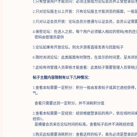
1.只有登录用户才能访问：必须
注册
成为论坛会员并正常
登录
后
2.只对论坛版主以上开放：只有论坛版主才能浏览的版面，一般
3.只对认证会员开放：论坛会员分普通与认证会员，会员认证需
4.保密论坛：在进入之前，每个用户必须输入相应的密码(有的还
密码由管理员提供
5.论坛如果有开放论坛，则允许游客直接发表与回复帖子
6.限时关闭论坛：此类版面有时限性，在显示的时间里，呈关闭
7.此帖有待管理人员审核才能查看：此类帖子需要管理人员审核(
帖子主题内容限制有以下几种情况：
1.查看本帖需要一定积分：积分一般由发表帖子或其它途经获得
气。
查看只需要达到一定积分，并不消耗积分值
2.查看本帖需要一定经验：经验根据登录后的用户，依在线时间
经验1，
是横量会员呆在论坛时间的标准。查看帖子后并不消耗经验值
3.购买此帖需要消耗积分：查看这样的帖子，首先必须是登录后