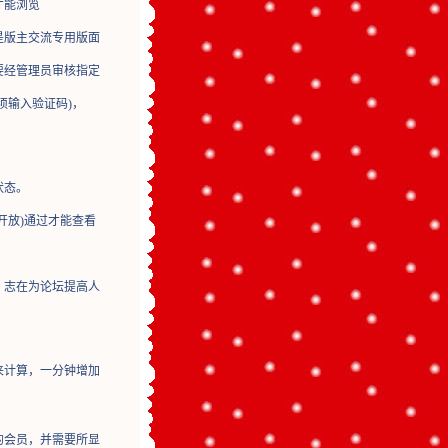
才能浏览
是版主交流专用版面
要经管理员审核指定
须输入验证码)，
状态。
开放)通过才能查看
，志在为论坛提高人
来计算，一分钟增加
的会员，并需要所显