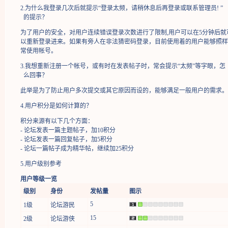
2.为什么我登录几次后就提示“登录太频，请稍休息后再登录或联系管理员! ”
的提示？
为了用户的安全，对用户连续错误登录次数进行了限制,用户可以在5分钟后就
以重新登录进来。如果有旁人在非法猜密码登录，目前使用着的用户能够照样
常使用帐号。
3.我想重新注册一个帐号，或有时在发表帖子时，常会提示“太频”等字眼，怎
么回事？
此举是为了防止用户多次提交或其它原因而设的，能够满足一般用户的需求。
4.用户积分是如何计算的？
积分来源有以下几个方面：
- 论坛发表一篇主题帖子，加10积分
- 论坛发表一篇回复帖子，加5积分
- 论坛一篇帖子成为精华帖，继续加25积分
5.用户级别参考
用户等级一览
级别
身份
发帖量
图示
5
1级
论坛游民
15
2级
论坛游侠