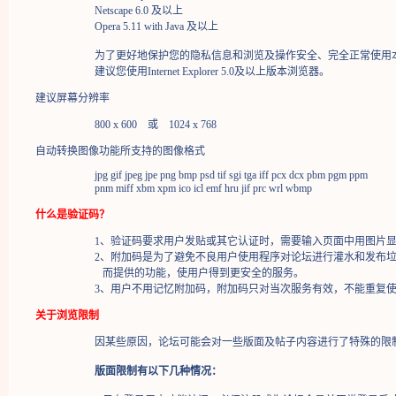
Netscape 6.0 及以上
Opera 5.11 with Java 及以上
为了更好地保护您的隐私信息和浏览及操作安全、完全正常使用
建议您使用Internet Explorer 5.0及以上版本浏览器。
建议屏幕分辨率
800 x 600 或 1024 x 768
自动转换图像功能所支持的图像格式
jpg gif jpeg jpe png bmp psd tif sgi tga iff pcx dcx pbm pgm ppm
pnm miff xbm xpm ico icl emf hru jif prc wrl wbmp
什么是验证码？
1、验证码要求用户发贴或其它认证时，需要输入页面中用图片
2、附加码是为了避免不良用户使用程序对论坛进行灌水和发布
而提供的功能，使用户得到更安全的服务。
3、用户不用记忆附加码，附加码只对当次服务有效，不能重复
关于浏览限制
因某些原因，论坛可能会对一些版面及帖子内容进行了特殊的限
版面限制有以下几种情况：