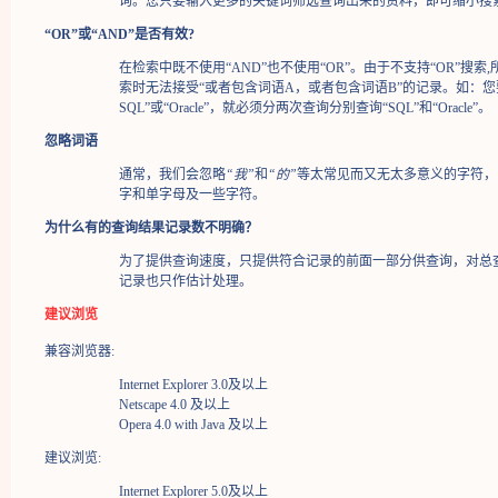
询。您只要输入更多的关键词筛选查询出来的资料，即可缩小搜
“OR”或“AND”是否有效?
在检索中既不使用“AND”也不使用“OR”。由于不支持“OR”搜索,
索时无法接受“或者包含词语A，或者包含词语B”的记录。如：您
SQL”或“Oracle”，就必须分两次查询分别查询“SQL”和“Oracle”。
忽略词语
通常，我们会忽略
“我”
和
“的”
等太常见而又无太多意义的字符，
字和单字母及一些字符。
为什么有的查询结果记录数不明确？
为了提供查询速度，只提供符合记录的前面一部分供查询，对总
记录也只作估计处理。
建议浏览
兼容浏览器:
Internet Explorer 3.0及以上
Netscape 4.0 及以上
Opera 4.0 with Java 及以上
建议浏览:
Internet Explorer 5.0及以上