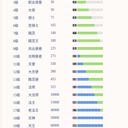
30
3级
职业侠客
50
4级
大侠
75
5级
骑士
105
6级
圣骑士
140
7级
精灵
180
8级
精灵王
225
9级
风云使者
275
10级
光明使者
330
11级
天使
390
12级
大天使
455
13级
精灵使
525
14级
法师
10000
15级
大法师
15000
16级
法王
40000
17级
老法王
50000
18级
天神
60000
19级
天王