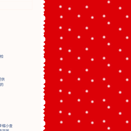
检
提供
的
步缩小查