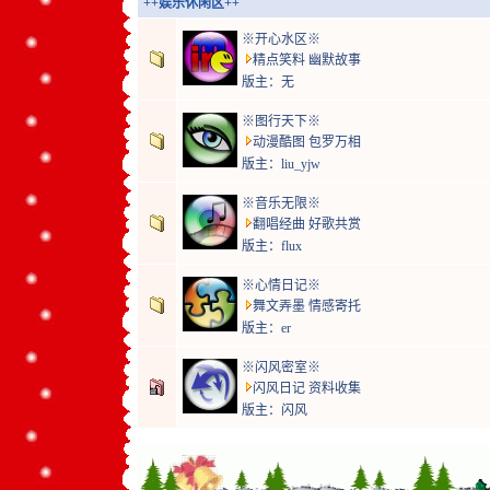
++娱乐休闲区++
※开心水区※
精点笑料 幽默故事
版主：无
※图行天下※
动漫酷图 包罗万相
版主：
liu_yjw
※音乐无限※
翻唱经曲 好歌共赏
版主：
flux
※心情日记※
舞文弄墨 情感寄托
版主：
er
※闪风密室※
闪风日记 资料收集
版主：
闪风