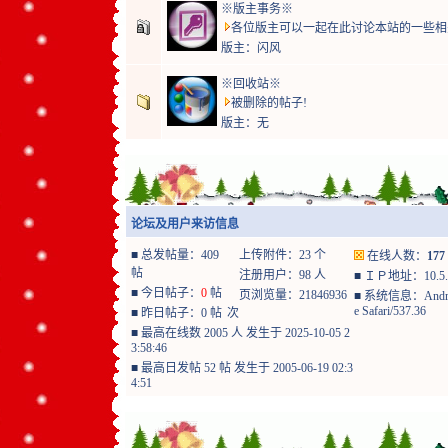
※版主事务※
各位版主可以一起在此讨论本站的一些相
版主：
闪风
※回收站※
被删除的帖子!
版主：无
论坛及用户来访信息
■
总发帖量：409
上传附件：23 个
在线人数：
177
帖
注册用户：98 人
■
ＩＰ地址：10.5.1
■
今日帖子：
0
帖
页浏览量：21846936
■
系统信息：Android 14
e Safari/537.36
■
昨日帖子：0 帖
次
■
最高在线数 2005 人 发生于 2025-10-05 2
3:58:46
■
最高日发帖 52 帖 发生于 2005-06-19 02:3
4:51