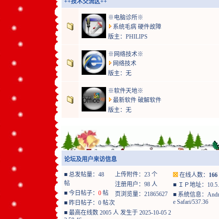
++技术交流区++
※电脑诊所※
系统毛病 硬件故障
版主：
PHILIPS
※网络技术※
网络技术
版主：无
※软件天地※
最新软件 破解软件
版主：无
论坛及用户来访信息
■
总发帖量：48
上传附件：23 个
在线人数：
166
帖
注册用户：98 人
■
ＩＰ地址：10.5.1
■
今日帖子：
0
帖
页浏览量：21865627
■
系统信息：Android 14
e Safari/537.36
■
昨日帖子：0 帖
次
■
最高在线数 2005 人 发生于 2025-10-05 2