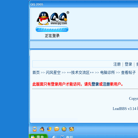
注册
登录
首页
>>
闪风星空
>>
++技术交流区++
>>
电脑诊所
>> 查看帖子
此版面只有登录用户才能访问，请先
登录
或
注册
新用户。
Copyr
LeadBBS v3.14