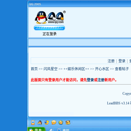
注册
登录
首页
>>
闪风星空
>>
++娱乐休闲区++
>>
开心水区
>> 查看帖子
此版面只有登录用户才能访问，请先
登录
或
注册
新用户。
Copyr
LeadBBS v3.14