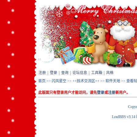
注册
登录
查询
论坛信息
工具箱
风格
首页
>>
闪风星空
>>
++技术交流区++
>>
软件天地
>> 查看
此版面只有登录用户才能访问，请先
登录
或
注册
新用户。
Copyr
LeadBBS v3.14