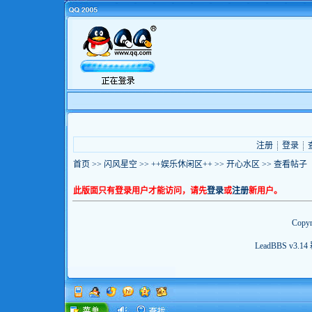
注册
登录
首页
>>
闪风星空
>>
++娱乐休闲区++
>>
开心水区
>> 查看帖子
此版面只有登录用户才能访问，请先
登录
或
注册
新用户。
Copyr
LeadBBS v3.14