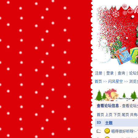
注册
登录
查询
论坛
首页
>>
闪风星空
>> 浏
查看论坛信息
-
查看论坛
首页
上页
下页
尾页
共有
ID
主题
唱得很好听呀!~```