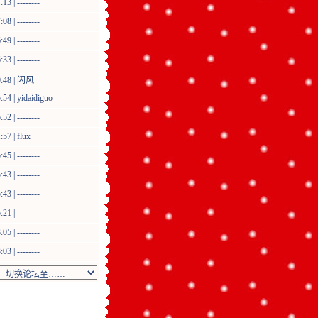
3 | --------
8 | --------
9 | --------
3 | --------
:48 |
闪风
:54 |
yidaidiguo
2 | --------
:57 |
flux
5 | --------
3 | --------
3 | --------
1 | --------
5 | --------
3 | --------