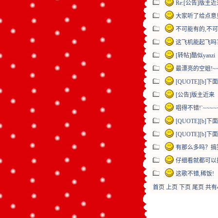
Re:[公告]版主
大家听了给点意
不可能有的,不可能
这飞机能起飞吗
[转帖]酷似yanzi
最漂亮的空姐!~~
[QUOTE][b]下
[公告]版主近来
唱得不错!`~~~~
[QUOTE][b]下
[QUOTE][b]下面
有那么多吗？搞
仔细看就都可以
这歌不错,稀饭!
首页
上页
下页
尾页
共有