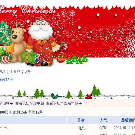
信息
工具箱
风格
览全部帖子
全部帖子
查看论坛全部主题
查看论坛全部精华帖子
409
帖子 此页
15
条 每页
15
条
作者
人气
最后更新 
0/784
2004-10-11 18:3
闪风
````~