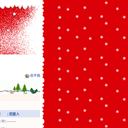
收件箱
| 回复人
0 | --------