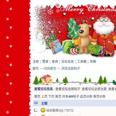
注册
登录
查询
论坛信息
工具箱
风格
首页
>>
闪风星空
>> 浏览全部帖子
查看论坛信息
-
查看论坛全部帖子
查看论坛全部主题
查看
首页
上页
下页
尾页
共有
409
帖子 此页
15
条 每页
15
条
ID
主题
站长联系QQ 770752