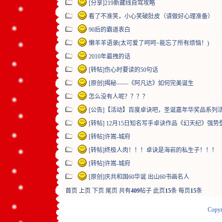
[分享]219新藏线自驾攻略
看了不准笑，小心笑破肚皮（请做好心理准备）
90后的霸道表白
懒羊羊语录(太可爱了呵呵~能忘了所有烦恼！)
2010年最拽的话
[转帖]伤心时要读的50句话
[原创]揭秘——《阿凡达》如何完美诞生
怎么没有人呢？？？？
[公告]【活动】百度卓诀吧，圣诞嘉年华奖品系列
[转帖] 12月15日知名写手卓诀作品《幻天纪》强势
[转帖]许嵩-城府
[转帖]终极人肉！！！卓诀是海岩的私生子！！！
[转帖]许嵩-城府
[原创]庆共和国60华诞 出山60书画名人
首页
上页
下页
尾页
共有
409
帖子 此页
15
条 每页
15
条
Copyr