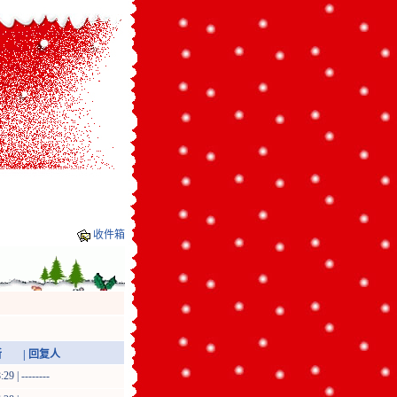
收件箱
| 回复人
9 | --------