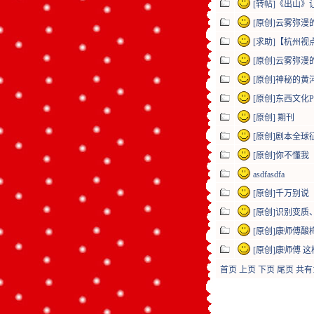
[转帖]《出山
[原创]云雾弥漫
[求助]【杭州视
[原创]云雾弥漫
[原创]神秘的黄
[原创]东西文化P
[原创] 期刊
[原创]剧本全球
[原创]你不懂我
asdfasdfa
[原创]千万别说
[原创]识别变
[原创]康师傅
[原创]康师傅 
首页
上页
下页
尾页
共有