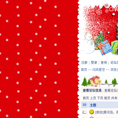
注册
登录
查询
论坛
首页
>>
闪风星空
>> 浏
查看论坛信息
-
查看论坛
首页
上页
下页
尾页
共有
ID
主题
[原创]黄河岛，