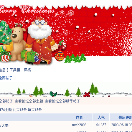
信息
工具箱
风格
览全部帖子
全部帖子
查看论坛全部主题
查看论坛全部精华帖子
174
主题 此页
15
条 每页
15
条
作者
人气
最后更新 
mrsh2008
0/1357
2009-06-18 08:2
夜太美