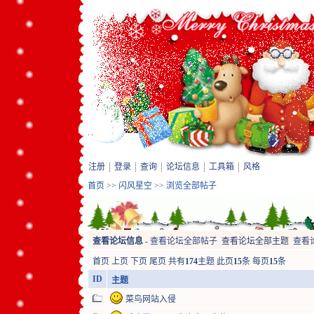
注册
登录
查询
论坛信息
工具箱
风格
首页
>>
闪风星空
>> 浏览全部帖子
查看论坛信息
-
查看论坛全部帖子
查看论坛全部主题
查看
首页
上页
下页
尾页
共有
174
主题 此页
15
条 每页
15
条
ID
主题
菜鸟网站入侵