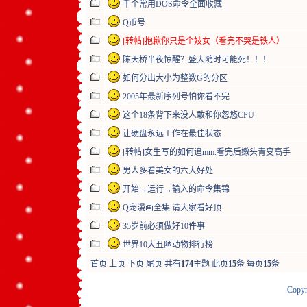
千个常用DOS命令全面收藏
Q币号
[转帖]抱歉你只是个妓女（看完不哭是铁人）
陈天桥半夜惊醒？盛大随时可能死！！！
如何分出大小为整数G的分区
2005年最新序列号怕你看不完
这个18条背下来没人敢和你忽悠CPU
让硬盘永远工作在最佳状态
[转帖]女生写的如何追mm.看完后嫩头青变高手
男人多看美女的六大好处
开始→运行→输入的命令集锦
Q宠漫画全集.请大家看好顶
35岁前必须做好10件事
世界10大丑陋动物排行榜
首页
上页
下页
尾页
共有
174
主题 此页
15
条 每页
15
条
Copyr