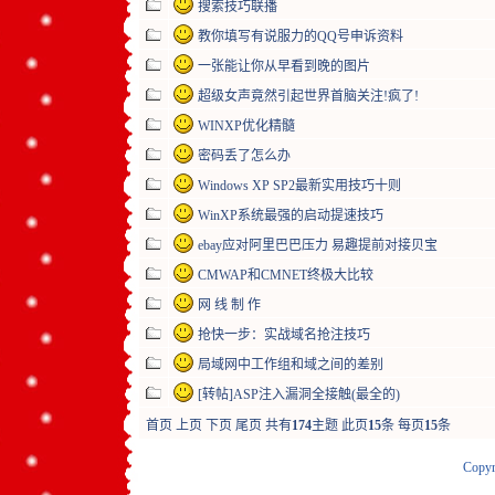
搜索技巧联播
教你填写有说服力的QQ号申诉资料
一张能让你从早看到晚的图片
超级女声竟然引起世界首脑关注!疯了!
WINXP优化精髓
密码丢了怎么办
Windows XP SP2最新实用技巧十则
WinXP系统最强的启动提速技巧
ebay应对阿里巴巴压力 易趣提前对接贝宝
CMWAP和CMNET终极大比较
网 线 制 作
抢快一步：实战域名抢注技巧
局域网中工作组和域之间的差别
[转帖]ASP注入漏洞全接触(最全的)
首页
上页
下页
尾页
共有
174
主题 此页
15
条 每页
15
条
Copyr