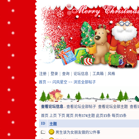
注册
登录
查询
论坛信息
工具箱
风格
首页
>>
闪风星空
>> 浏览全部帖子
查看论坛信息
-
查看论坛全部帖子
查看论坛全部主题
查看
首页
上页
下页
尾页
共有
174
主题 此页
15
条 每页
15
条
ID
主题
男生该为女朋友做的52件事