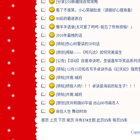
[分享]219新藏线自驾攻略
看了不准笑，小心笑破肚皮（请做好心理准备）
90后的霸道表白
懒羊羊语录(太可爱了呵呵~能忘了所有烦恼！)
2010年最拽的话
[转帖]伤心时要读的50句话
[原创]揭秘——《阿凡达》如何完美诞生
[公告]【活动】百度卓诀吧，圣诞嘉年华奖品系列
[转帖] 12月15日知名写手卓诀作品《幻天纪》强势
[转帖]许嵩-城府
[转帖]终极人肉！！！卓诀是海岩的私生子！！！
[转帖]许嵩-城府
[原创]庆共和国60华诞 出山60书画名人
自信人生 舞动时尚
首页
上页
下页
尾页
共有
174
主题 此页
15
条 每页
15
条
Copyr