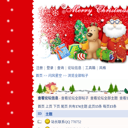
注册
登录
查询
论坛信息
工具箱
风格
首页
>>
闪风星空
>> 浏览全部帖子
查看论坛信息
-
查看论坛全部帖子
查看论坛全部主题
查看
首页
上页
下页
尾页
共有
174
主题 此页
15
条 每页
15
条
ID
主题
站长联系QQ 770752