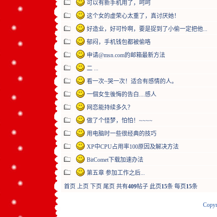
可以有新手机用了，呵呵
这个女的虚荣心太重了，真讨厌她！
好造业，好可怜啊，要是捉到了小偷一定把他...
郁闷，手机钱包都被偷咯
申请@msn.com的邮箱最新方法
二 ...
看一次~哭一次！适合有感情的人。
一個女生後悔的告白....感人
网恋能持续多久？
做了个怪梦，怕怕！~~~~
用电脑时一些很经典的技巧
XP中CPU占用率100原因及解决方法
BitComet下载加速办法
第五章 参加工作之后...
首页
上页
下页
尾页
共有
409
帖子 此页
15
条 每页
15
条
Copyr