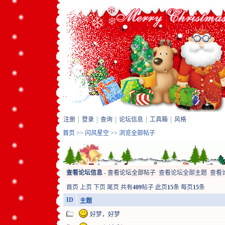
注册
登录
查询
论坛信息
工具箱
风格
首页
>>
闪风星空
>> 浏览全部帖子
查看论坛信息
-
查看论坛全部帖子
查看论坛全部主题
查看
首页
上页
下页
尾页
共有
409
帖子 此页
15
条 每页
15
条
ID
主题
好梦，好梦