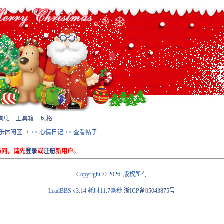
信息
工具箱
风格
娱乐休闲区++
>>
心情日记
>> 查看帖子
访问，请先
登录
或
注册
新用户。
©
Copyright
2026 版权所有
LeadBBS v3.14
耗时11.7毫秒
浙ICP备05043875号