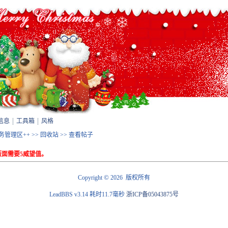
信息
工具箱
风格
站务管理区++
>>
回收站
>> 查看帖子
面需要5威望值。
©
Copyright
2026 版权所有
LeadBBS v3.14
耗时11.7毫秒
浙ICP备05043875号