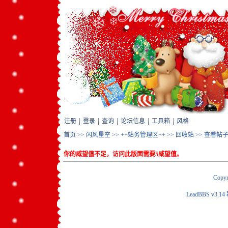
注册
登录
查询
论坛信息
工具箱
风格
首页
>>
闪风星空
>>
++站务管理区++
>>
回收站
>> 查看帖
你的威望值不足，访问此版面需要5威望值。
Copyr
LeadBBS v3.14