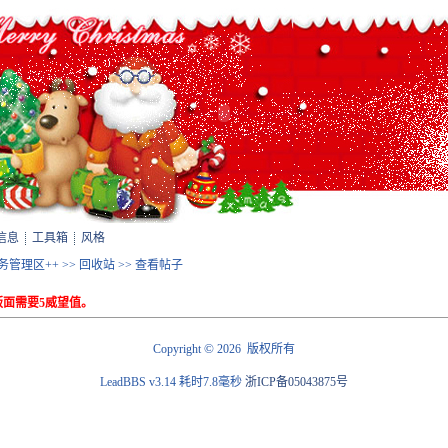
信息
工具箱
风格
站务管理区++
>>
回收站
>> 查看帖子
面需要5威望值。
©
Copyright
2026 版权所有
LeadBBS v3.14
耗时7.8毫秒
浙ICP备05043875号