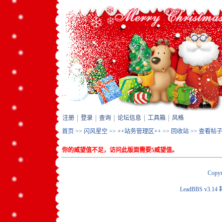
注册
登录
查询
论坛信息
工具箱
风格
首页
>>
闪风星空
>>
++站务管理区++
>>
回收站
>> 查看帖
你的威望值不足，访问此版面需要5威望值。
Copyr
LeadBBS v3.14