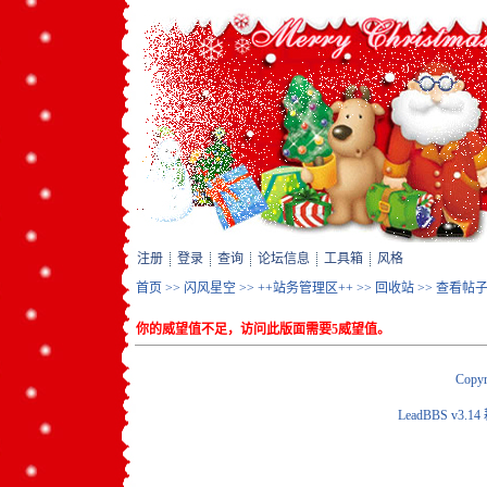
注册
登录
查询
论坛信息
工具箱
风格
首页
>>
闪风星空
>>
++站务管理区++
>>
回收站
>> 查看帖
你的威望值不足，访问此版面需要5威望值。
Copyr
LeadBBS v3.14