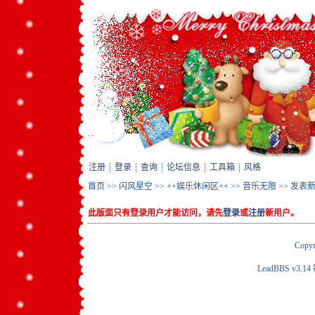
注册
登录
查询
论坛信息
工具箱
风格
首页
>>
闪风星空
>>
++娱乐休闲区++
>>
音乐无限
>> 发表
此版面只有登录用户才能访问，请先
登录
或
注册
新用户。
Copyr
LeadBBS v3.14