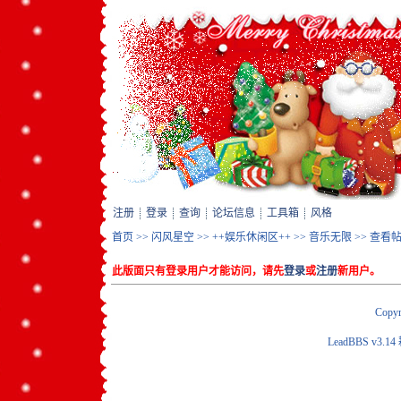
注册
登录
查询
论坛信息
工具箱
风格
首页
>>
闪风星空
>>
++娱乐休闲区++
>>
音乐无限
>> 查看
此版面只有登录用户才能访问，请先
登录
或
注册
新用户。
Copyr
LeadBBS v3.14