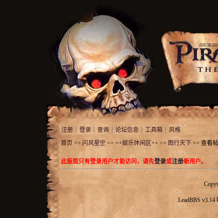
注册
登录
查询
论坛信息
工具箱
风格
首页
>>
闪风星空
>>
++娱乐休闲区++
>>
图行天下
>> 查看
此版面只有登录用户才能访问，请先
登录
或
注册
新用户。
Copyr
LeadBBS v3.14