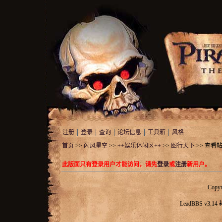
注册
登录
查询
论坛信息
工具箱
风格
首页
>>
闪风星空
>>
++娱乐休闲区++
>>
图行天下
>> 查看
此版面只有登录用户才能访问，请先
登录
或
注册
新用户。
Copyr
LeadBBS v3.14