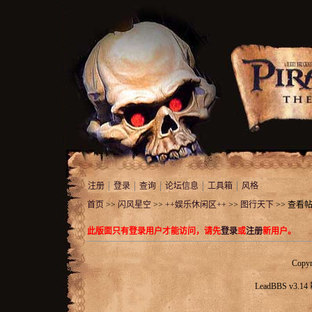
注册
登录
查询
论坛信息
工具箱
风格
首页
>>
闪风星空
>>
++娱乐休闲区++
>>
图行天下
>> 查看
此版面只有登录用户才能访问，请先
登录
或
注册
新用户。
Copyr
LeadBBS v3.14