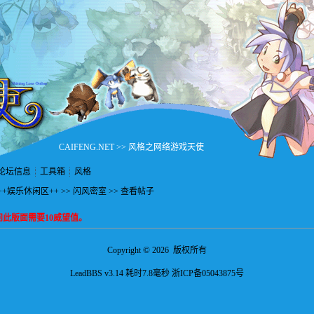
CAIFENG.NET
>>
风格之网络游戏天使
论坛信息
工具箱
风格
++娱乐休闲区++
>>
闪风密室
>> 查看帖子
此版面需要10威望值。
©
Copyright
2026 版权所有
LeadBBS v3.14
耗时7.8毫秒
浙ICP备05043875号