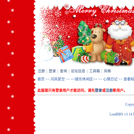
注册
登录
查询
论坛信息
工具箱
风格
首页
>>
闪风星空
>>
++娱乐休闲区++
>>
心情日记
>> 查看
此版面只有登录用户才能访问，请先
登录
或
注册
新用户。
Copyr
LeadBBS v3.14