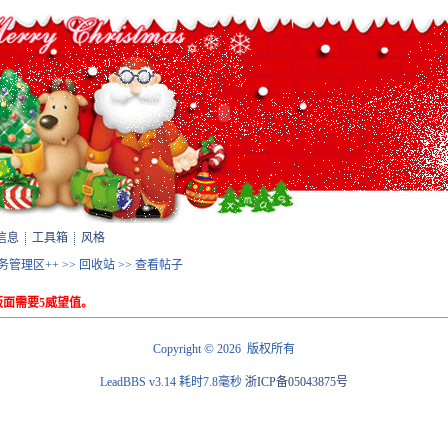
信息
工具箱
风格
站务管理区++
>>
回收站
>> 查看帖子
面需要5威望值。
©
Copyright
2026 版权所有
LeadBBS v3.14
耗时7.8毫秒
浙ICP备05043875号