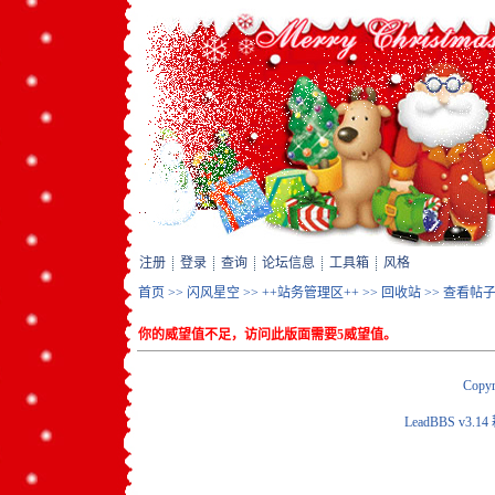
注册
登录
查询
论坛信息
工具箱
风格
首页
>>
闪风星空
>>
++站务管理区++
>>
回收站
>> 查看帖
你的威望值不足，访问此版面需要5威望值。
Copyr
LeadBBS v3.14