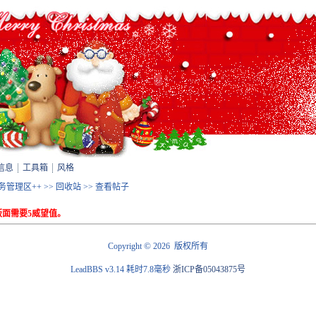
信息
工具箱
风格
站务管理区++
>>
回收站
>> 查看帖子
面需要5威望值。
©
Copyright
2026 版权所有
LeadBBS v3.14
耗时7.8毫秒
浙ICP备05043875号