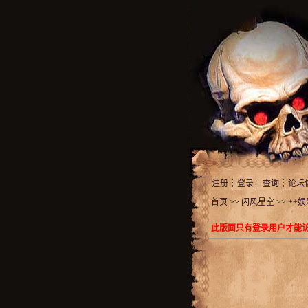
注册
登录
查询
论坛
首页
>>
闪风星空
>>
++
此版面只有登录用户才能