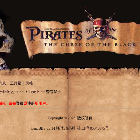
信息
工具箱
风格
娱乐休闲区++
>>
图行天下
>> 查看帖子
访问，请先
登录
或
注册
新用户。
©
Copyright
2026 版权所有
LeadBBS v3.14
耗时3.9毫秒
浙ICP备05043875号