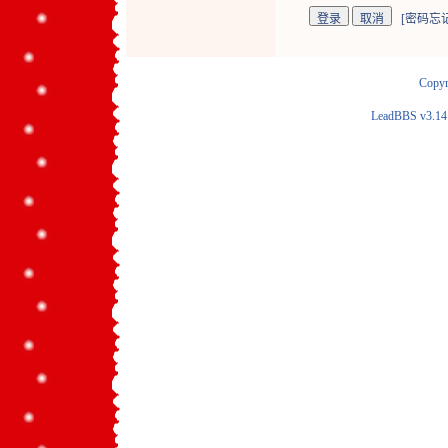
[
密码忘
Copyr
LeadBBS v3.1