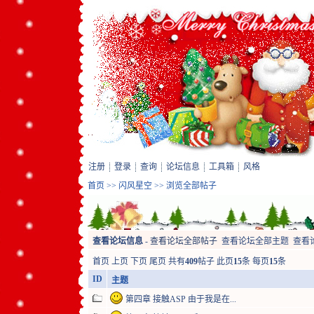
注册
登录
查询
论坛信息
工具箱
风格
首页
>>
闪风星空
>> 浏览全部帖子
查看论坛信息
-
查看论坛全部帖子
查看论坛全部主题
查看
首页
上页
下页
尾页
共有
409
帖子 此页
15
条 每页
15
条
ID
主题
第四章 接触ASP 由于我是在...