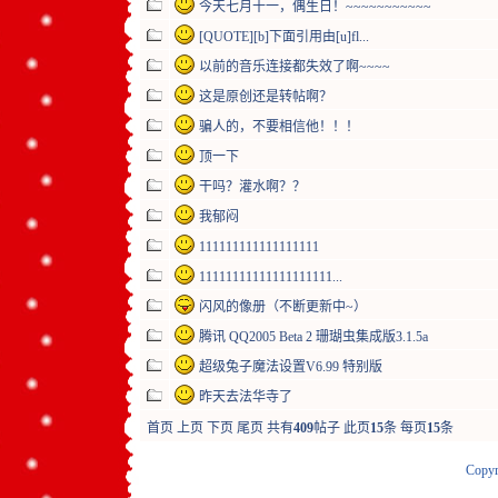
今天七月十一，偶生日！~~~~~~~~~~~
[QUOTE][b]下面引用由[u]fl...
以前的音乐连接都失效了啊~~~~
这是原创还是转帖啊？
骗人的，不要相信他！！！
顶一下
干吗？灌水啊？？
我郁闷
111111111111111111
11111111111111111111...
闪风的像册（不断更新中~）
腾讯 QQ2005 Beta 2 珊瑚虫集成版3.1.5a
超级兔子魔法设置V6.99 特别版
昨天去法华寺了
首页
上页
下页
尾页
共有
409
帖子 此页
15
条 每页
15
条
Copyr