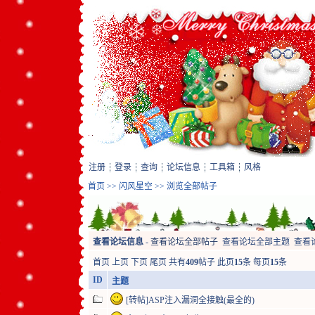
注册
登录
查询
论坛信息
工具箱
风格
首页
>>
闪风星空
>> 浏览全部帖子
查看论坛信息
-
查看论坛全部帖子
查看论坛全部主题
查看
首页
上页
下页
尾页
共有
409
帖子 此页
15
条 每页
15
条
ID
主题
[转帖]ASP注入漏洞全接触(最全的)