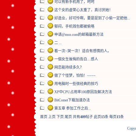
可以有新手机用了，呵呵
这个女的虚荣心太重了，真讨厌她！
好造业，好可怜啊，要是捉到了小偷一定把他...
郁闷，手机钱包都被偷咯
申请@msn.com的邮箱最新方法
二 ...
看一次~哭一次！适合有感情的人。
一個女生後悔的告白....感人
网恋能持续多久？
做了个怪梦，怕怕！~~~~
用电脑时一些很经典的技巧
XP中CPU占用率100原因及解决方法
BitComet下载加速办法
第五章 参加工作之后...
首页
上页
下页
尾页
共有
409
帖子 此页
15
条 每页
15
条
Copyr