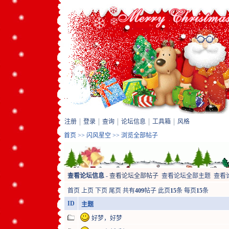
注册
登录
查询
论坛信息
工具箱
风格
首页
>>
闪风星空
>> 浏览全部帖子
查看论坛信息
-
查看论坛全部帖子
查看论坛全部主题
查看
首页
上页
下页
尾页
共有
409
帖子 此页
15
条 每页
15
条
ID
主题
好梦，好梦